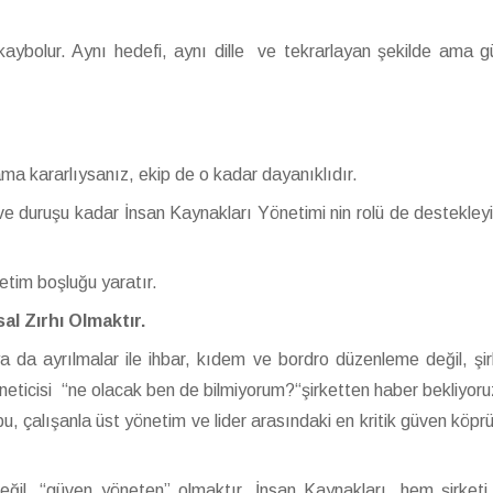
 kaybolur. Aynı hedefi, aynı dille ve tekrarlayan şekilde ama g
ama kararlıysanız, ekip de o kadar dayanıklıdır.
 ve duruşu kadar İnsan Kaynakları Yönetimi nin rolü de destekleyi
netim boşluğu yaratır.
al Zırhı Olmaktır.
a da ayrılmalar ile ihbar, kıdem ve bordro düzenleme değil, şir
neticisi “ne olacak ben de bilmiyorum?“şirketten haber bekliyoru
u, çalışanla üst yönetim ve lider arasındaki en kritik güven köpr
değil, “güven yöneten” olmaktır. İnsan Kaynakları, hem şirket