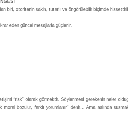
ENGESİ
iri, otoritenin sakin, tutarlı ve öngörülebilir biçimde hissettiri
tekrar eden güncel mesajlarla güçlenir.
etişimi “risk” olarak görmektir. Söylenmesi gerekenin neler oldu
sek moral bozulur, farklı yorumlanır” denir… Ama aslında susma