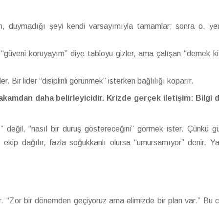
şan, duymadığı şeyi kendi varsayımıyla tamamlar; sonra o, yen
ci “güveni koruyayım” diye tabloyu gizler, ama çalışan “demek ki 
. Bir lider “disiplinli görünmek” isterken bağlılığı koparır.
kamdan daha belirleyicidir. Krizde gerçek iletişim: Bilgi d
” değil, “nasıl bir duruş göstereceğini” görmek ister. Çünkü g
e ekip dağılır, fazla soğukkanlı olursa “umursamıyor” denir. Yan
r. “Zor bir dönemden geçiyoruz ama elimizde bir plan var.” Bu 