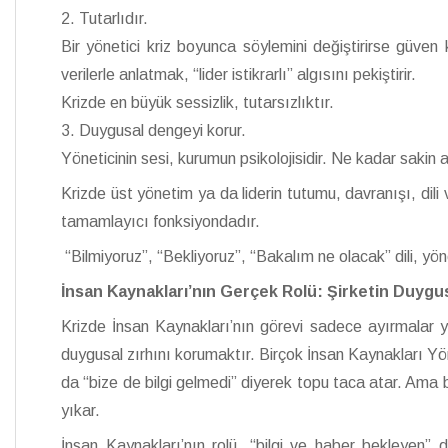
2. Tutarlıdır.
Bir yönetici kriz boyunca söylemini değiştirirse güven
verilerle anlatmak, “lider istikrarlı” algısını pekiştirir.
Krizde en büyük sessizlik, tutarsızlıktır.
3. Duygusal dengeyi korur.
Yöneticinin sesi, kurumun psikolojisidir. Ne kadar sakin 
Krizde üst yönetim ya da liderin tutumu, davranışı, dili
tamamlayıcı fonksiyondadır.
“Bilmiyoruz”, “Bekliyoruz”, “Bakalım ne olacak” dili, yö
İnsan Kaynakları’nın Gerçek Rolü: Şirketin Duygus
Krizde İnsan Kaynakları’nın görevi sadece ayırmalar y
duygusal zırhını korumaktır. Birçok İnsan Kaynakları Yö
da “bize de bilgi gelmedi” diyerek topu taca atar. Ama b
yıkar.
İnsan Kaynakları’nın rolü, “bilgi ve haber bekleyen” 