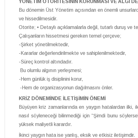
YÖNETİM OTORİTESİNİN KORUNMASI VE ALGI D
Bu dönemin Üst Yönetim açısından en önemli unsurlardan b
ve hissedilmesidir.
Otorite; • Detaylı açıklamalarla değil, tutarlı duruş ve 
Çalışanların hissetmesi gereken temel çerçeve;
-Şirket yönetilmektedir,
-Kararlar değerlendirilmekte ve sahiplenilmektedir,
-Süreç kontrol altındadır.
Bu olumlu algının yerleşmesi;
-Hem günlük iş disiplinini korur,
-Hem de organizasyonun dağılmasını önler.
KRİZ DÖNEMİNDE İLETİŞİMİN ÖNEMİ
Büyüyen kriz zamanlarında en yaygın hatalardan ilki, il
nasıl söyleneceği bilinmediği için “Şimdi bunu söyler
yüksek maliyetli karardır.
İkinci yaygın hata ise yanlış, eksik ve etkisiz iletişimdir.