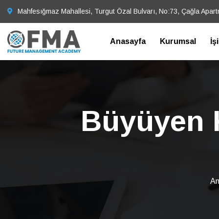
Mahfesığmaz Mahallesi, Turgut Özal Bulvarı, No:73, Çağla Apar
Anasayfa
Kurumsal
İş
Büyüyen K
An