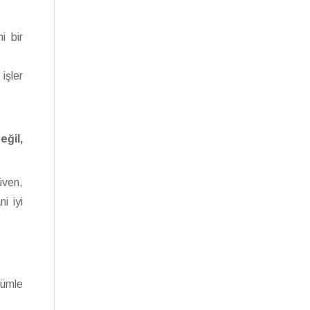
i bir
işler
eğil,
üven,
i iyi
cümle