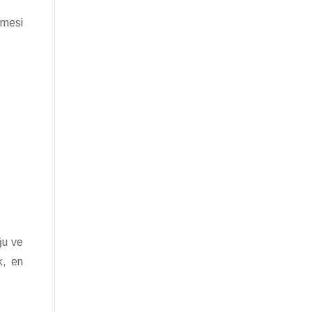
lmesi
ğu ve
k, en