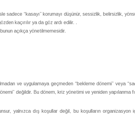
ksle sadece “kasayı” korumayı düşünür, sessizlik, belirsizlik, yöns
zden kaçırılır ya da göz ardı edilir. .
 bunun açıkça yönetilmemesidir.
m almadan ve uygulamaya geçmeden “bekleme dönemi” veya “s
dönemi” değildir. Bu dönem, kriz yönetimi ve yeniden yapılanma fı
 unsur, yalnızca dış koşullar değil, bu koşulların organizasyon i