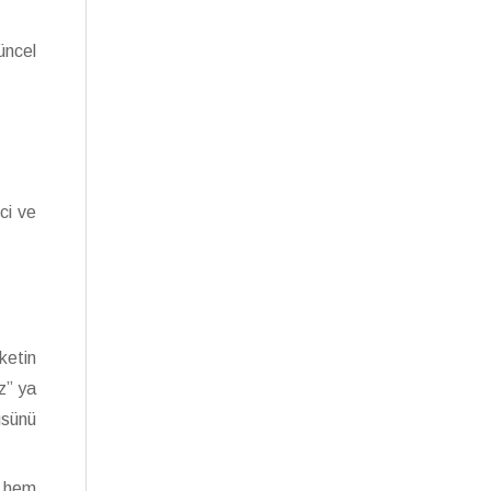
üncel
ci ve
ketin
z” ya
üsünü
i hem