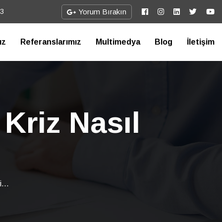
73
Yorum Bırakın
ız
Referanslarımız
Multimedya
Blog
İletişim
Kriz Nasıl
...