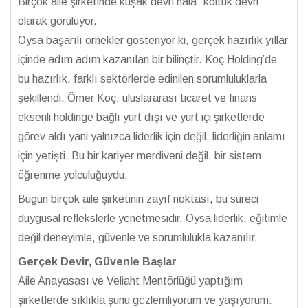
Birçok aile şirketinde kuşak devri hâlâ “koltuk devri”
olarak görülüyor.
Oysa başarılı örnekler gösteriyor ki, gerçek hazırlık yıllar
içinde adım adım kazanılan bir bilinçtir. Koç Holding’de
bu hazırlık, farklı sektörlerde edinilen sorumluluklarla
şekillendi. Ömer Koç, uluslararası ticaret ve finans
eksenli holdinge bağlı yurt dışı ve yurt içi şirketlerde
görev aldı yani yalnızca liderlik için değil, liderliğin anlamı
için yetişti. Bu bir kariyer merdiveni değil, bir sistem
öğrenme yolculuğuydu.
Bugün birçok aile şirketinin zayıf noktası, bu süreci
duygusal reflekslerle yönetmesidir. Oysa liderlik, eğitimle
değil deneyimle, güvenle ve sorumlulukla kazanılır.
Gerçek Devir, Güvenle Başlar
Aile Anayasası ve Veliaht Mentörlüğü yaptığım
şirketlerde sıklıkla şunu gözlemliyorum ve yaşıyorum: