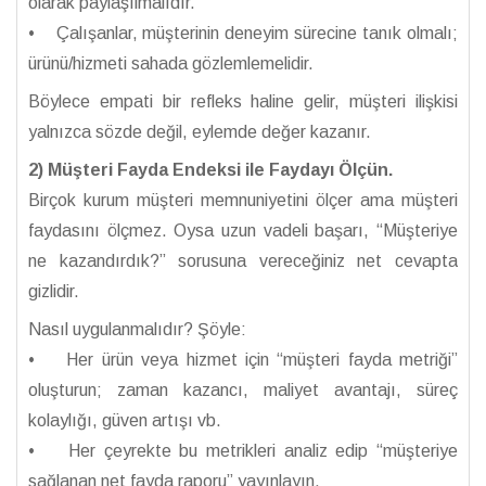
olarak paylaşılmalıdır.
• Çalışanlar, müşterinin deneyim sürecine tanık olmalı;
ürünü/hizmeti sahada gözlemlemelidir.
Böylece empati bir refleks haline gelir, müşteri ilişkisi
yalnızca sözde değil, eylemde değer kazanır.
2) Müşteri Fayda Endeksi ile Faydayı Ölçün.
Birçok kurum müşteri memnuniyetini ölçer ama müşteri
faydasını ölçmez. Oysa uzun vadeli başarı, “Müşteriye
ne kazandırdık?” sorusuna vereceğiniz net cevapta
gizlidir.
Nasıl uygulanmalıdır? Şöyle:
• Her ürün veya hizmet için “müşteri fayda metriği”
oluşturun; zaman kazancı, maliyet avantajı, süreç
kolaylığı, güven artışı vb.
• Her çeyrekte bu metrikleri analiz edip “müşteriye
sağlanan net fayda raporu” yayınlayın.