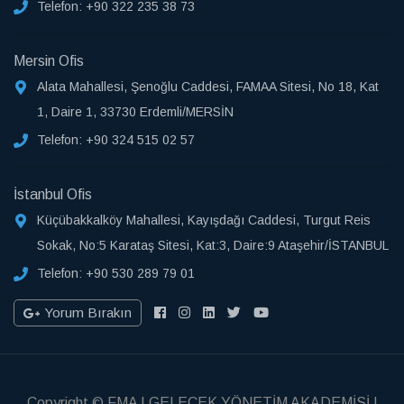
Telefon:
+90 322 235 38 73
Mersin Ofis
Alata Mahallesi, Şenoğlu Caddesi, FAMAA Sitesi, No 18, Kat
1, Daire 1, 33730 Erdemli/MERSİN
Telefon:
+90 324 515 02 57
İstanbul Ofis
Küçübakkalköy Mahallesi, Kayışdağı Caddesi, Turgut Reis
Sokak, No:5 Karataş Sitesi, Kat:3, Daire:9 Ataşehir/İSTANBUL
Telefon:
+90 530 289 79 01
Yorum Bırakın
Copyright © FMA | GELECEK YÖNETİM AKADEMİSİ |