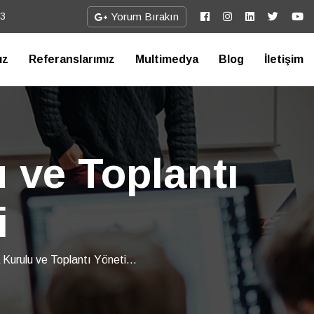
73
Yorum Bırakın
ız
Referanslarımız
Multimedya
Blog
İletişim
 ve Toplantı
i
 Kurulu ve Toplantı Yöneti...