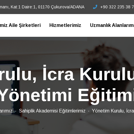
tmanı, Kat:1 Daire:1, 01170 Çukurova/ADANA
+90 322 235 38 
imiz Aile Şirketleri
Hizmetlerimiz
Uzmanlık Alanlarım
ulu, İcra Kurulu
Yönetimi Eğitim
arımız
Sahiplik Akademisi Eğitimlerimiz
Yönetim Kurulu, İcra