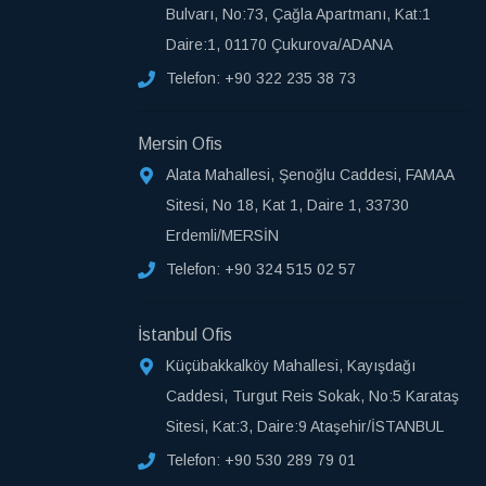
Bulvarı, No:73, Çağla Apartmanı, Kat:1
Daire:1, 01170 Çukurova/ADANA
Telefon:
+90 322 235 38 73
Mersin Ofis
Alata Mahallesi, Şenoğlu Caddesi, FAMAA
Sitesi, No 18, Kat 1, Daire 1, 33730
Erdemli/MERSİN
Telefon:
+90 324 515 02 57
İstanbul Ofis
Küçübakkalköy Mahallesi, Kayışdağı
Caddesi, Turgut Reis Sokak, No:5 Karataş
Sitesi, Kat:3, Daire:9 Ataşehir/İSTANBUL
Telefon:
+90 530 289 79 01