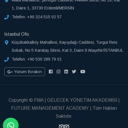
Alata Mahallesi, Şenoğlu Caddesi, FAMAA Sitesi, No 18, Kat
1, Daire 1, 33730 Erdemli/MERSİN
Telefon:
+90 324 515 02 57
İstanbul Ofis
Küçübakkalköy Mahallesi, Kayışdağı Caddesi, Turgut Reis
Sokak, No:5 Karataş Sitesi, Kat:3, Daire:9 Ataşehir/İSTANBUL
Telefon:
+90 530 289 79 01
Yorum Bırakın
Copyright © FMA | GELECEK YÖNETİM AKADEMİSİ |
FUTURE MANAGEMENT ACADEMY | Tüm Hakları
Saklıdır.