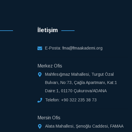
İletişim
E-Posta:
fma@fmaakademi.org
Merkez Ofis
Mahfesığmaz Mahallesi, Turgut Özal
Bulvarı, No:73, Çağla Apartmanı, Kat:1
Daire:1, 01170 Çukurova/ADANA
Telefon:
+90 322 235 38 73
Mersin Ofis
Alata Mahallesi, Şenoğlu Caddesi, FAMAA