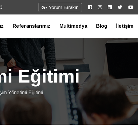
73
Yorum Bırakın
ız
Referanslarımız
Multimedya
Blog
İletişim
i Eğitimi
im Yönetimi Eğitimi