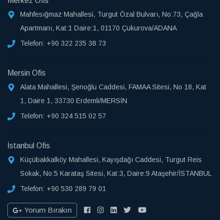
Merkez Ofis
Mahfesığmaz Mahallesi, Turgut Özal Bulvarı, No:73, Çağla
Apartmanı, Kat:1 Daire:1, 01170 Çukurova/ADANA
Telefon:
+90 322 235 38 73
Mersin Ofis
Alata Mahallesi, Şenoğlu Caddesi, FAMAA Sitesi, No 18, Kat
1, Daire 1, 33730 Erdemli/MERSİN
Telefon:
+90 324 515 02 57
İstanbul Ofis
Küçübakkalköy Mahallesi, Kayışdağı Caddesi, Turgut Reis
Sokak, No:5 Karataş Sitesi, Kat:3, Daire:9 Ataşehir/İSTANBUL
Telefon:
+90 530 289 79 01
Yorum Bırakın