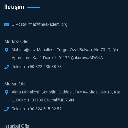
İletişim
E-Posta:
fma@fmaakademi.org
Merkez Ofis
Mahfesığmaz Mahallesi, Turgut Özal Bulvarı, No:73, Çağla
Apartmanı, Kat:1 Daire:1, 01170 Çukurova/ADANA
Telefon:
+90 322 235 38 73
Mersin Ofis
Alata Mahallesi, Şenoğlu Caddesi, FAMAA Sitesi, No 18, Kat
1, Daire 1, 33730 Erdemli/MERSİN
Telefon:
+90 324 515 02 57
İstanbul Ofis