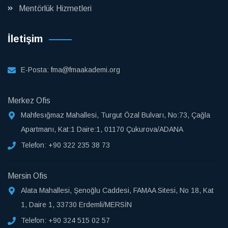
Mentörlük Hizmetleri
İletişim
E-Posta:
fma@fmaakademi.org
Merkez Ofis
Mahfesığmaz Mahallesi, Turgut Özal Bulvarı, No:73, Çağla
Apartmanı, Kat:1 Daire:1, 01170 Çukurova/ADANA
Telefon:
+90 322 235 38 73
Mersin Ofis
Alata Mahallesi, Şenoğlu Caddesi, FAMAA Sitesi, No 18, Kat
1, Daire 1, 33730 Erdemli/MERSİN
Telefon:
+90 324 515 02 57