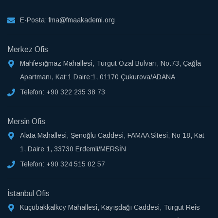
E-Posta:
fma@fmaakademi.org
Merkez Ofis
Mahfesığmaz Mahallesi, Turgut Özal Bulvarı, No:73, Çağla
Apartmanı, Kat:1 Daire:1, 01170 Çukurova/ADANA
Telefon:
+90 322 235 38 73
Mersin Ofis
Alata Mahallesi, Şenoğlu Caddesi, FAMAA Sitesi, No 18, Kat
1, Daire 1, 33730 Erdemli/MERSİN
Telefon:
+90 324 515 02 57
İstanbul Ofis
Küçübakkalköy Mahallesi, Kayışdağı Caddesi, Turgut Reis